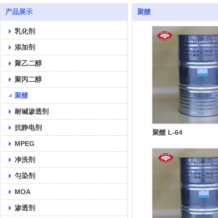
产品展示
聚醚
乳化剂
添加剂
聚乙二醇
聚丙二醇
聚醚
耐碱渗透剂
抗静电剂
聚醚 L-64
MPEG
净洗剂
匀染剂
MOA
渗透剂