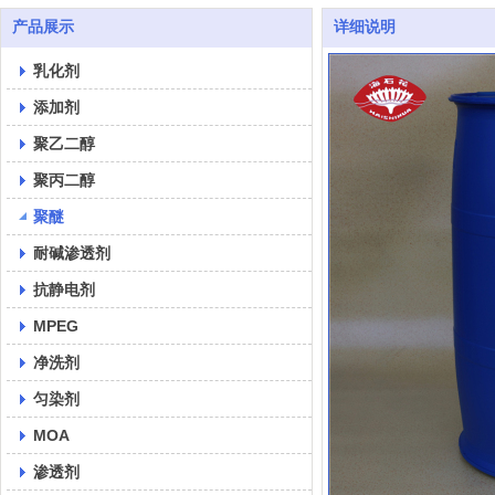
产品展示
详细说明
乳化剂
添加剂
聚乙二醇
聚丙二醇
聚醚
耐碱渗透剂
抗静电剂
MPEG
净洗剂
匀染剂
MOA
渗透剂