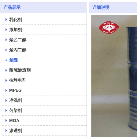
产品展示
详细说明
乳化剂
添加剂
聚乙二醇
聚丙二醇
聚醚
耐碱渗透剂
抗静电剂
MPEG
净洗剂
匀染剂
MOA
渗透剂